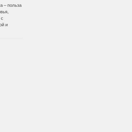
а – польза
овья,
 с
ой и