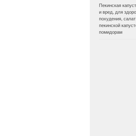
Пекинская капуст
и вред, для здор
похудения, салат
пекинской капуст
помидорам