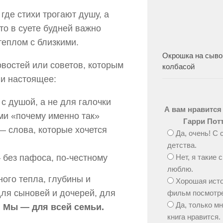
где стихи трогают душу, а
о в суете будней важно
теплом с близкими.
Окрошка на сыво
овостей или советов, которым
колбасой
 и настоящее:
с душой, а не для галочки
А вам нравится
ями «почему именно так»
Гарри Пот
— слова, которые хочется
Да, очень! С 
детства.
 без пафоса, по-честному
Нет, я такие 
люблю.
ого тепла, глубины и
Хорошая исто
для сыновей и дочерей, для
фильм посмотре
Да, только м
.
Мы — для всей семьи.
книга нравится.