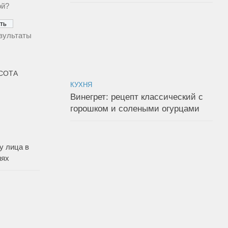
ой?
зультаты
АСОТА
КУХНЯ
Винегрет: рецепт классический с
горошком и солеными огурцами
у лица в
иях