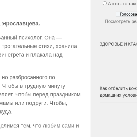
А кто это так
Посмотреть ре
а Ярославцева.
ванный психолог. Она —
ЗДОРОВЬЕ И КР
т трогательные стихи, хранила
винегрета и плакала над
 но разбросанного по
. Чтобы в трудную минуту
Как отбелить кож
еляет. Чтобы перед праздником
домашних услов
 мамы или подруги. Чтобы,
куда.
делимся тем, что любим сами и