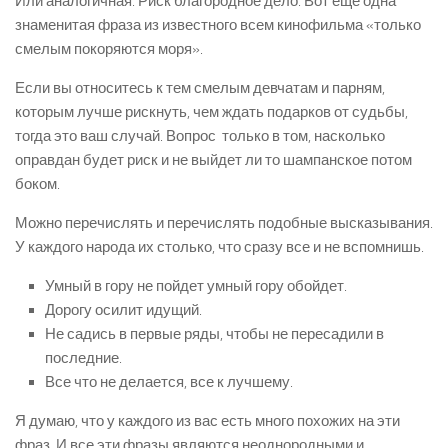
Или аналогичная. Риск благородное дело. Вот еще одна
знаменитая фраза из известного всем кинофильма «только
смелым покоряются моря».
Если вы относитесь к тем смелым девчатам и парням,
которым лучше рискнуть, чем ждать подарков от судьбы,
тогда это ваш случай. Вопрос только в том, насколько
оправдан будет риск и не выйдет ли то шампанское потом
боком.
Можно перечислять и перечислять подобные высказывания.
У каждого народа их столько, что сразу все и не вспомнишь.
Умный в гору не пойдет умный гору обойдет.
Дорогу осилит идущий.
Не садись в первые ряды, чтобы не пересадили в
последние.
Все что не делается, все к лучшему.
Я думаю, что у каждого из вас есть много похожих на эти
фраз. И все эти фразы являются неоднородными и