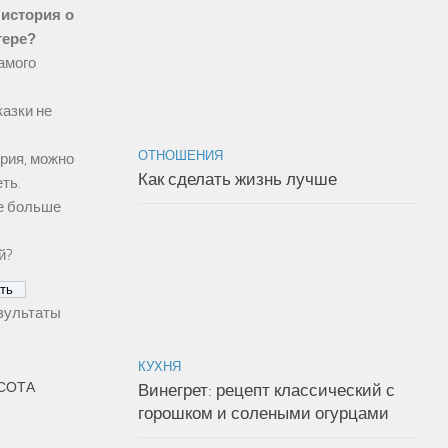
 история о
тере?
самого
казки не
ОТНОШЕНИЯ
рия, можно
Как сделать жизнь лучше
ть.
не больше
й?
зультаты
КУХНЯ
АСОТА
Винегрет: рецепт классический с
горошком и солеными огурцами