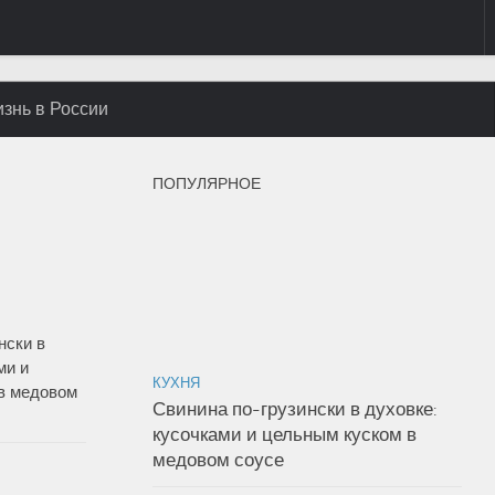
знь в России
ПОПУЛЯРНОЕ
нски в
ми и
КУХНЯ
в медовом
Свинина по-грузински в духовке:
кусочками и цельным куском в
медовом соусе