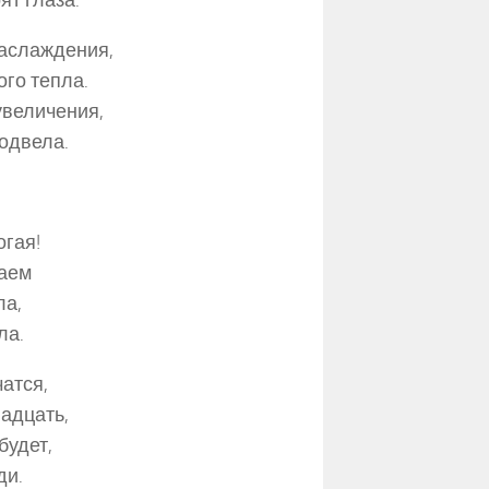
ят глаза.
наслаждения,
го тепла.
 увеличения,
подвела.
огая!
аем
ла,
ла.
чатся,
адцать,
будет,
ди.