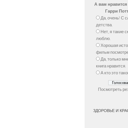
А вам нравится
Гарри Пот
Да, очень! С 
детства.
Нет, я такие с
люблю.
Хорошая исто
фильм посмотре
Да, только м
книга нравится.
А кто это тако
Посмотреть ре
ЗДОРОВЬЕ И КР