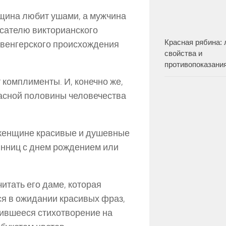
щина любит ушами, а мужчина
исателю викторианского
Красная рябина:
 венгерского происхождения
свойства и
противопоказани
комплименты. И, конечно же,
красной половины человечества
енщине красивые и душевные
инниц с днем рождением или
итать его даме, которая
ся в ожидании красивых фраз,
вившееся стихотворение на