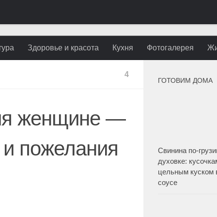
тура
Здоровье и красота
Кухня
Фотогалерея
Жи
4
ГОТОВИМ ДОМА
ия женщине —
 и пожелания
Свинина по-грузи
духовке: кусочка
цельным куском 
соусе