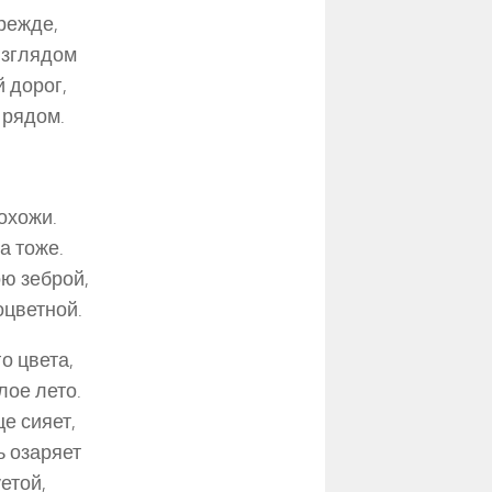
режде,
взглядом
й дорог,
 рядом.
охожи.
а тоже.
ою зеброй,
оцветной.
о цвета,
ое лето.
е сияет,
 озаряет
етой,