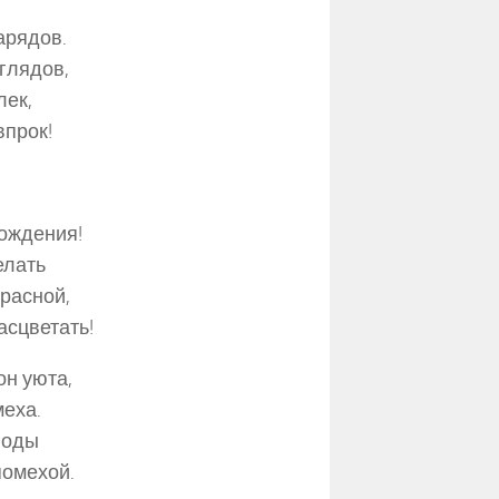
арядов.
глядов,
лек,
впрок!
ождения!
елать
красной,
асцветать!
он уюта,
меха.
годы
помехой.