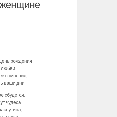
 женщине
день рождения
 любви.
без сомнения,
ь ваши дни.
е сбудется,
ут чудеса.
распутица,