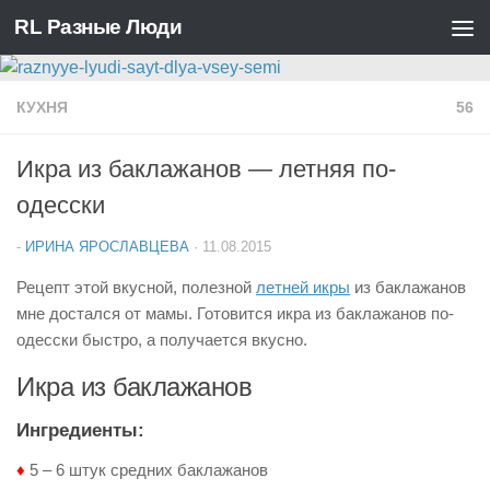
RL Разные Люди
Перейти к содержимому
КУХНЯ
56
Икра из баклажанов — летняя по-
одесски
-
ИРИНА ЯРОСЛАВЦЕВА
·
11.08.2015
Рецепт этой вкусной, полезной
летней икры
из баклажанов
мне достался от мамы. Готовится икра из баклажанов по-
одесски быстро, а получается вкусно.
Икра из баклажанов
Ингредиенты:
♦
5 – 6 штук средних баклажанов