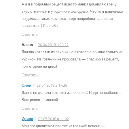
А а я в подобный рецепт вместо манки добавляю гречу,
вкус отменный и у горячих и холодных. Что то я давненько
не делала таких котлеток. надо попробовать в новых
вариантах.:) Спасибо.
Ответить
Алена
20.04.2018 в 23:27
Люблю котлетки из печени, но я готовлю обычно только из
куриной. Из говяжий не пробовала — спасибо за рецепт,
приготовлю на днях!
Ответить
Олли
23.04.2018 в 17:26
Давно не делала котлеты из печени 🙂 Надо попробовать
Ваш рецепт с манкой.
Ответить
Ирина
02.05.2018 в 11:02
Мои предпочитают паштет из говяжей печени —