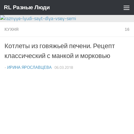
RL Разные Люди
Перейти к содержимому
КУХНЯ
16
Котлеты из говяжьей печени. Рецепт
классический с манкой и морковью
-
ИРИНА ЯРОСЛАВЦЕВА
·
06.03.2018