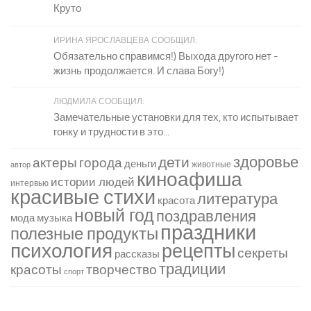
Круто
ИРИНА ЯРОСЛАВЦЕВА СООБЩИЛ:
Обязательно справимся!) Выхода другого нет -
жизнь продолжается. И слава Богу!)
ЛЮДМИЛА СООБЩИЛ:
Замечательные установки для тех, кто испытывает
гонку и трудности в это...
здоровье
дети
актеры
города
деньги
животные
автор
киноафиша
истории людей
интервью
красивые стихи
литература
красота
новый год
поздравления
мода
музыка
праздники
полезные продукты
психология
рецепты
секреты
рассказы
традиции
красоты
творчество
спорт