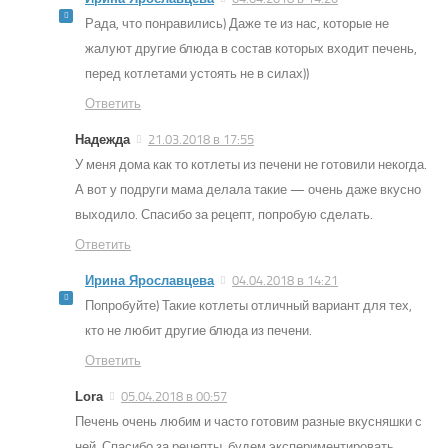
Рада, что понравились) Даже те из нас, которые не
жалуют другие блюда в состав которых входит печень,
перед котлетами устоять не в силах))
Ответить
Надежда
21.03.2018 в 17:55
У меня дома как то котлеты из печени не готовили некогда.
А вот у подруги мама делала такие — очень даже вкусно
выходило. Спасибо за рецепт, попробую сделать.
Ответить
Ирина Ярославцева
04.04.2018 в 14:21
Попробуйте) Такие котлеты отличный вариант для тех,
кто не любит другие блюда из печени.
Ответить
Lora
05.04.2018 в 00:57
Печень очень любим и часто готовим разные вкусняшки с
ней. Спасибо за рецепты, будем экспериментировать,